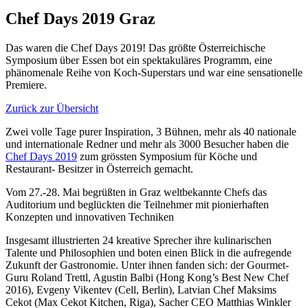
Chef Days 2019 Graz
Das waren die Chef Days 2019! Das größte Österreichische
Symposium über Essen bot ein spektakuläres Programm, eine
phänomenale Reihe von Koch-Superstars und war eine sensationelle
Premiere.
Zurück zur Übersicht
Zwei volle Tage purer Inspiration, 3 Bühnen, mehr als 40 nationale
und internationale Redner und mehr als 3000 Besucher haben die
Chef Days 2019
zum grössten Symposium für Köche und
Restaurant- Besitzer in Österreich gemacht.
Vom 27.-28. Mai begrüßten in Graz weltbekannte Chefs das
Auditorium und beglückten die Teilnehmer mit pionierhaften
Konzepten und innovativen Techniken
Insgesamt illustrierten 24 kreative Sprecher ihre kulinarischen
Talente und Philosophien und boten einen Blick in die aufregende
Zukunft der Gastronomie. Unter ihnen fanden sich: der Gourmet-
Guru Roland Trettl, Agustin Balbi (Hong Kong’s Best New Chef
2016), Evgeny Vikentev (Cell, Berlin), Latvian Chef Maksims
Cekot (Max Cekot Kitchen, Riga), Sacher CEO Matthias Winkler