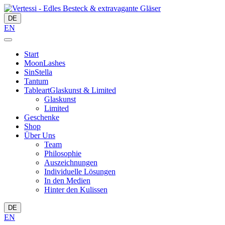
DE
EN
Start
MoonLashes
SinStella
Tantum
Tableart
Glaskunst & Limited
Glaskunst
Limited
Geschenke
Shop
Über Uns
Team
Philosophie
Auszeichnungen
Individuelle Lösungen
In den Medien
Hinter den Kulissen
DE
EN