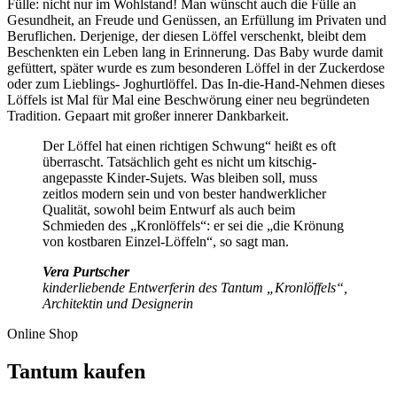
Fülle: nicht nur im Wohlstand! Man wünscht auch die Fülle an
Gesundheit, an Freude und Genüssen, an Erfüllung im Privaten und
Beruflichen. Derjenige, der diesen Löffel verschenkt, bleibt dem
Beschenkten ein Leben lang in Erinnerung. Das Baby wurde damit
gefüttert, später wurde es zum besonderen Löffel in der Zuckerdose
oder zum Lieblings- Joghurtlöffel. Das In-die-Hand-Nehmen dieses
Löffels ist Mal für Mal eine Beschwörung einer neu begründeten
Tradition. Gepaart mit großer innerer Dankbarkeit.
Der Löffel hat einen richtigen Schwung“ heißt es oft
überrascht. Tatsächlich geht es nicht um kitschig-
angepasste Kinder-Sujets. Was bleiben soll, muss
zeitlos modern sein und von bester handwerklicher
Qualität, sowohl beim Entwurf als auch beim
Schmieden des „Kronlöffels“: er sei die „die Krönung
von kostbaren Einzel-Löffeln“, so sagt man.
Vera Purtscher
kinderliebende Entwerferin des Tantum „Kronlöffels“,
Architektin und Designerin
Online Shop
Tantum kaufen