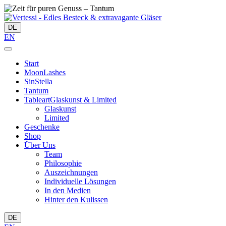
DE
EN
Start
MoonLashes
SinStella
Tantum
Tableart
Glaskunst & Limited
Glaskunst
Limited
Geschenke
Shop
Über Uns
Team
Philosophie
Auszeichnungen
Individuelle Lösungen
In den Medien
Hinter den Kulissen
DE