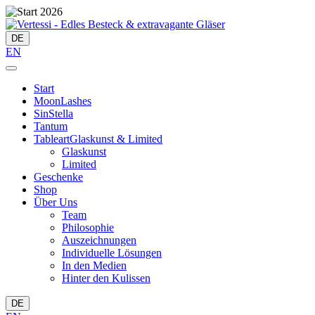
DE
EN
Start
MoonLashes
SinStella
Tantum
Tableart
Glaskunst & Limited
Glaskunst
Limited
Geschenke
Shop
Über Uns
Team
Philosophie
Auszeichnungen
Individuelle Lösungen
In den Medien
Hinter den Kulissen
DE