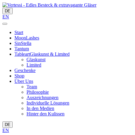
DE
EN
Start
MoonLashes
SinStella
Tantum
Tableart
Glaskunst & Limited
Glaskunst
Limited
Geschenke
Shop
Über Uns
Team
Philosophie
Auszeichnungen
Individuelle Lösungen
In den Medien
Hinter den Kulissen
DE
EN