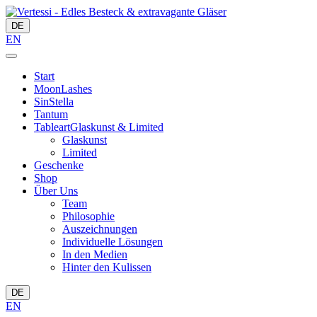
DE
EN
Start
MoonLashes
SinStella
Tantum
Tableart
Glaskunst & Limited
Glaskunst
Limited
Geschenke
Shop
Über Uns
Team
Philosophie
Auszeichnungen
Individuelle Lösungen
In den Medien
Hinter den Kulissen
DE
EN