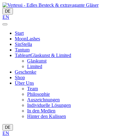
DE
EN
Start
MoonLashes
SinStella
Tantum
Tableart
Glaskunst & Limited
Glaskunst
Limited
Geschenke
Shop
Über Uns
Team
Philosophie
Auszeichnungen
Individuelle Lösungen
In den Medien
Hinter den Kulissen
DE
EN