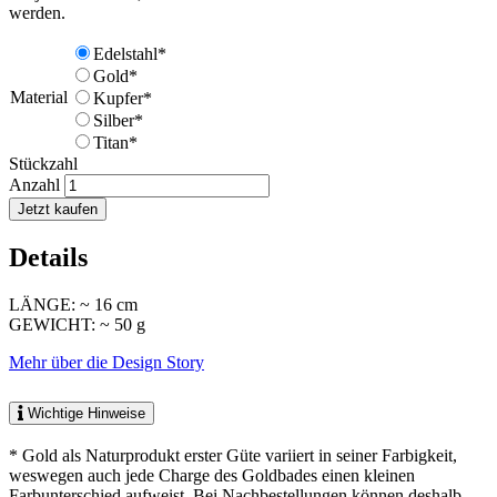
werden.
Edelstahl*
Gold*
Material
Kupfer*
Silber*
Titan*
Stückzahl
Anzahl
Jetzt kaufen
Details
LÄNGE: ~ 16 cm
GEWICHT: ~ 50 g
Mehr über die Design Story
Wichtige Hinweise
* Gold als Naturprodukt erster Güte variiert in seiner Farbigkeit,
weswegen auch jede Charge des Goldbades einen kleinen
Farbunterschied aufweist. Bei Nachbestellungen können deshalb