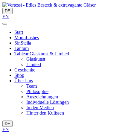
DE
EN
Start
MoonLashes
SinStella
Tantum
Tableart
Glaskunst & Limited
Glaskunst
Limited
Geschenke
Shop
Über Uns
Team
Philosophie
Auszeichnungen
Individuelle Lösungen
In den Medien
Hinter den Kulissen
DE
EN