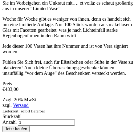
Sie im Vorbeigehen ein Unkraut mit…. et voilá: es schaut großartig
aus in unserer “Limited Vase”.
Woche für Woche gibt es weniger von ihnen, denn es handelt sich
um eine limitierte Auflage. Nur 100 Stück wurden aus makellosem
Glas mit Facetten gearbeitet, was je nach Lichteinfall starke
Regenbogenfarben in den Raum wirft.
Jede dieser 100 Vasen hat ihre Nummer und ist von Vera signiert
worden.
Fühlen Sie Sich frei, auch für Eßstäbchen oder Stifte in der Vase zu
platzieren!
Auch kleine Überraschungsgeschenke können
unauffällig “vor dem Auge” des Beschenkten versteckt werden.
Preis
€
483,00
Zzgl. 20% MwSt.
zzgl.
Versand
Lieferzeit: sofort lieferbar
Stückzahl
Anzahl
Jetzt kaufen