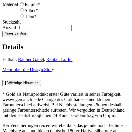
Material
Kupfer*
Silber*
Titan*
Stückzahl
Anzahl
Jetzt kaufen
Details
Enthält:
Räuber Gabel
,
Räuber Löffel
Mehr über die Design Story
Wichtige Hinweise
* Gold als Naturprodukt erster Güte variiert in seiner Farbigkeit,
weswegen auch jede Charge des Goldbades einen kleinen
Farbunterschied aufweist. Bei Nachbestellungen können deshalb
geringe Farbunterschiede auftreten. Wir vergolden in Deutschland
mit dem stärkst-möglichen 24 Karat- Goldauftrag von 0,5µm.
Bei Versilberungen reizen wir ebenfalls das gerade noch Technisch-
Machbare aus und bieten deutsche 180 gr Hartversilberung an.