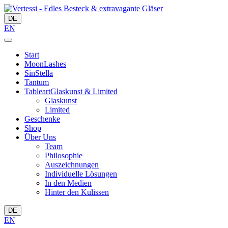
DE
EN
Start
MoonLashes
SinStella
Tantum
Tableart
Glaskunst & Limited
Glaskunst
Limited
Geschenke
Shop
Über Uns
Team
Philosophie
Auszeichnungen
Individuelle Lösungen
In den Medien
Hinter den Kulissen
DE
EN