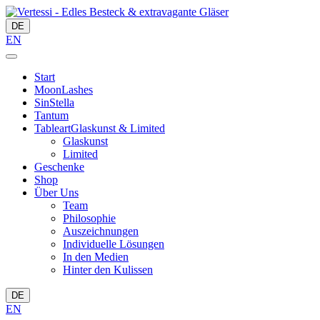
DE
EN
Start
MoonLashes
SinStella
Tantum
Tableart
Glaskunst & Limited
Glaskunst
Limited
Geschenke
Shop
Über Uns
Team
Philosophie
Auszeichnungen
Individuelle Lösungen
In den Medien
Hinter den Kulissen
DE
EN