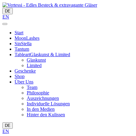
DE
EN
Start
MoonLashes
SinStella
Tantum
Tableart
Glaskunst & Limited
Glaskunst
Limited
Geschenke
Shop
Über Uns
Team
Philosophie
Auszeichnungen
Individuelle Lösungen
In den Medien
Hinter den Kulissen
DE
EN