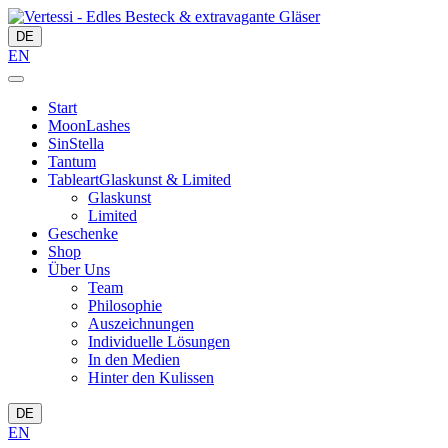
DE
EN
Start
MoonLashes
SinStella
Tantum
Tableart
Glaskunst & Limited
Glaskunst
Limited
Geschenke
Shop
Über Uns
Team
Philosophie
Auszeichnungen
Individuelle Lösungen
In den Medien
Hinter den Kulissen
DE
EN